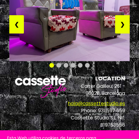
❮
❯
LOCATION
Carrer Galileu, 261 -
08028, Barcelona
hola@cassettestudio.es
Phone: 931 597 659
Cassette Studio S.L. Nif:
B19763556
Condiciones generales
-
Esta Web utiliza cookies de terceros para