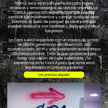
100m2, esta es la sala perfecta para clases
intensas y emocionantes de danzas urbanas. La
Cara A cuenta con espejos para que puedas
verificar tus movimientos y corregir cualquier error.
Además, el suelo de parquet es ideal para que
puedas deslizarte con facilidad y darle elegancia a
tus pasos.
La Cara A está equipada con un equipo de sonido
de última generación con Bluetooth, aire
acondicionado, Wi-Fi y una iluminación audiorítmica
LED personalizable. Todo lo que necesitas para
tener una sesión de baile inolvidable. ¡Te
esperamos en la Cara A para que vivas esta
experiencia en primera persona!
Ver precios alquiler