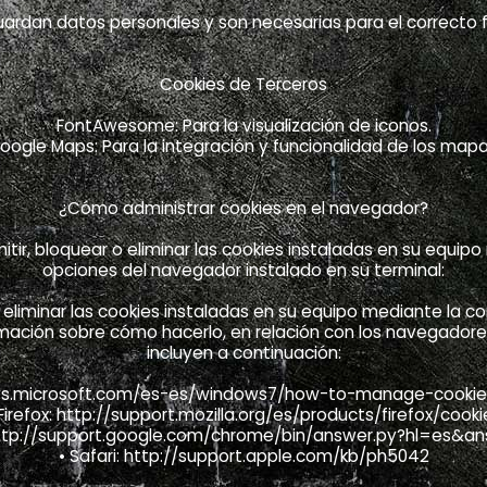
uardan datos personales y son necesarias para el correcto 
Cookies de Terceros
FontAwesome: Para la visualización de iconos.
oogle Maps: Para la integración y funcionalidad de los mapa
¿Cómo administrar cookies en el navegador?
mitir, bloquear o eliminar las cookies instaladas en su equip
opciones del navegador instalado en su terminal:
 eliminar las cookies instaladas en su equipo mediante la co
mación sobre cómo hacerlo, en relación con los navegadores
incluyen a continuación:
dows.microsoft.com/es-es/windows7/how-to-manage-cookies
 Firefox: http://support.mozilla.org/es/products/firefox/cooki
ttp://support.google.com/chrome/bin/answer.py?hl=es&
• Safari: http://support.apple.com/kb/ph5042