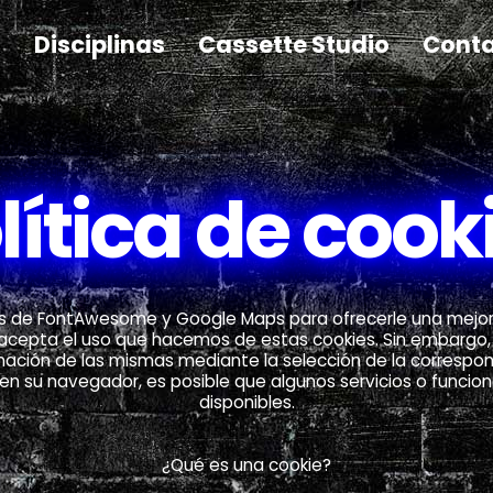
Disciplinas
Cassette Studio
Cont
lítica de cook
os de FontAwesome y Google Maps para ofrecerle una mejor e
rio acepta el uso que hacemos de estas cookies. Sin embargo, 
minación de las mismas mediante la selección de la correspo
 en su navegador, es posible que algunos servicios o funcio
disponibles.
¿Qué es una cookie?