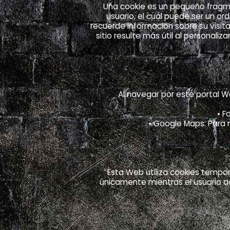
Una cookie es un pequeño fragme
usuario, el cual puede ser un or
recuerde información sobre su visita,
sitio resulte más útil al personal
Al navegar por este portal W
• F
• Google Maps: Para 
Esta Web utiliza cookies tempo
únicamente mientras el usuario a