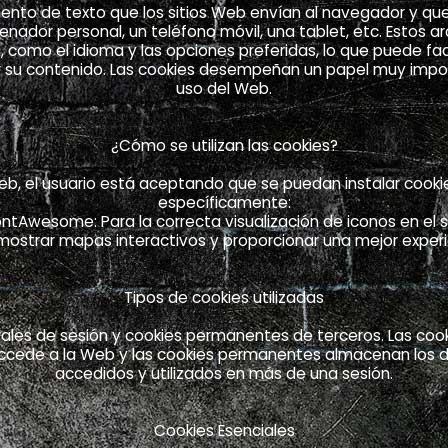
nto de texto que los sitios Web envían al navegador y que
denador personal, un teléfono móvil, una tablet, etc. Estos a
 como el idioma y las opciones preferidas, lo que puede faci
izar su contenido. Las cookies desempeñan un papel muy impor
uso del Web.
¿Cómo se utilizan las cookies?
eb, el usuario está aceptando que se puedan instalar cookie
específicamente:
ontAwesome: Para la correcta visualización de iconos en el si
mostrar mapas interactivos y proporcionar una mejor exper
Tipos de cookies utilizadas
rales de sesión y cookies permanentes de terceros. Las co
ccede a la Web y las cookies permanentes almacenan los d
accedidos y utilizados en más de una sesión.
Cookies Esenciales