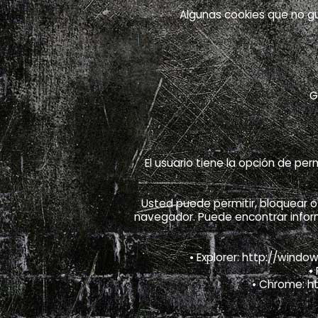
Algunas cookies que no g
G
El usuario tiene la opción de per
Usted puede permitir, bloquear o
navegador. Puede encontrar infor
• Explorer: http://win
•
• Chrome: h