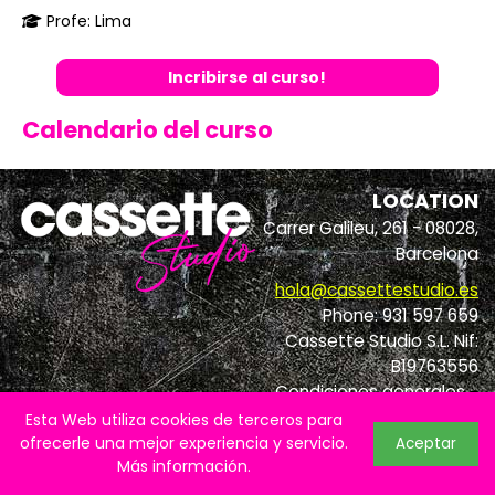
Profe: Lima
Incribirse al curso!
Calendario del curso
LOCATION
Carrer Galileu, 261 - 08028,
Barcelona
hola@cassettestudio.es
Phone: 931 597 659
Cassette Studio S.L. Nif:
B19763556
Condiciones generales
-
Política de privacidad
-
Esta Web utiliza cookies de terceros para
Política de cookies
ofrecerle una mejor experiencia y servicio.
Aceptar
Más información
.