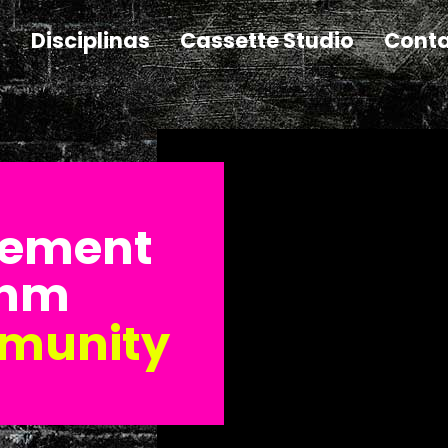
Disciplinas
Cassette Studio
Cont
vement
thm
munity