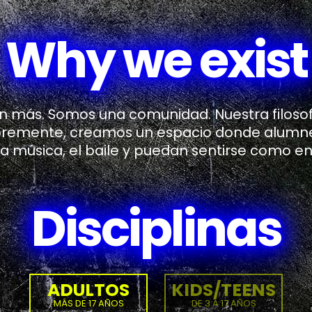
Why we exist
n más. Somos una comunidad. Nuestra filosof
libremente, creamos un espacio donde alumn
la música, el baile y puedan sentirse como en
Disciplinas
ADULTOS
KIDS/TEENS
MÁS DE 17 AÑOS
DE 3 A 17 AÑOS